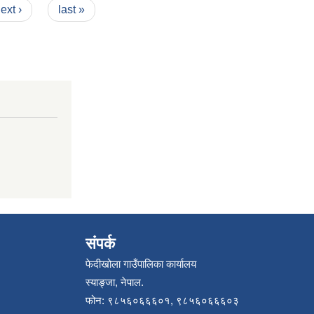
ext ›
last »
संपर्क
फेदीखोला गाउँपालिका कार्यालय
स्याङ्जा, नेपाल.
फोन: ९८५६०६६६०१, ९८५६०६६६०३