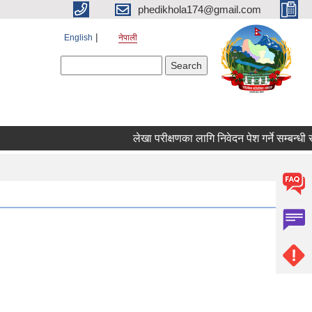
phedikhola174@gmail.com
English
नेपाली
Search form
Search
लेखा परीक्षणका लागि निवेदन पेश गर्ने सम्बन्धी सूच