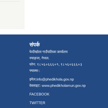
संपर्क
फेदीखोला गाउँपालिका कार्यालय
स्याङ्जा, नेपाल.
फोन: ९८५६०६६६०१, ९८५६०६६६०३
फ्याक्सः:
इमेल:
info@phedikhola.gov.np
वेबसाइट:
www.phedikholamun.gov.np
FACEBOOK
TWITTER