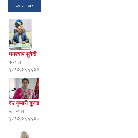
थप समाचार
घनश्‍याम सुवेदी
अध्यक्ष
९८५६०६६६०१
देउ कुमारी गुरुङ
उपाध्यक्ष
९८५६०६६६०२