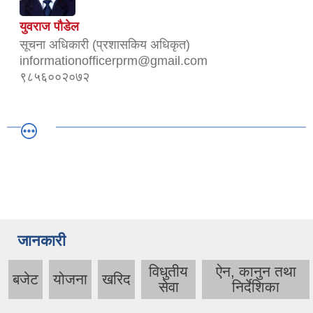
युवराज पौडेल
सूचना अधिकारी (प्रशासकिय अधिकृत)
informationofficerprm@gmail.com
९८५६००२०७२
जानकारी
विधुतीय
ऐन, कानुन तथा
बजेट
योजना
खरिद
सेवा
निर्देशिका