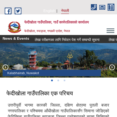
Skip to main content
English
नेपाली
फेदीखोला गाउँपालिका, गाउँ कार्यपालिकाको कार्यालय
फेदीखोला, स्याङ्जा, गण्डकी प्रदेश, नेपाल
News & Events
लेखा परीक्षणका लागि निवेदन पेश गर्ने सम्बन्धी सूचना
लेखा परी
Office Building
Machhapokhari, Bhatkhola
Kalabhairab, Nuwakot
फेदीखोला गाउँपालिका एक परिचय
उत्तरीपुर्वी भागमा कास्की जिल्ला, दक्षिण क्षेत्रमा पुतली बजार
नगरपालिका र पश्चिममा आँधीखोला गाउँपालिकासँग सिमाना जोडिएको
फेदिखिला गाउँपालिका स्याङजा जिल्ला प्रवेशदारको रुपमा चिनिएको