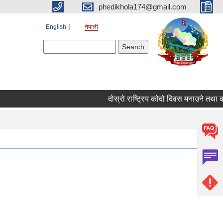
phedikhola174@gmail.com
English
नेपाली
Search form
Search
दोस्रो राष्ट्रिय कोदो दिवस मनाउने तथा क