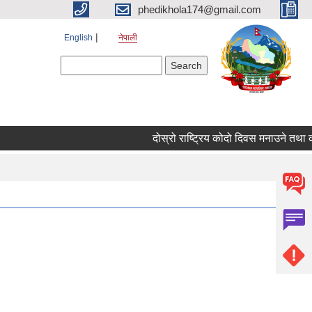
phedikhola174@gmail.com
English
नेपाली
Search form
Search
दोस्रो राष्ट्रिय कोदो दिवस मनाउने तथा क